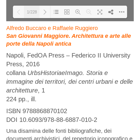
1/228
Alfredo Buccaro e Raffaele Ruggiero
Please wait while flipbook is
DearFlip: Loading PDF 4% ...
San Giovanni Maggiore. Architettura e arte alle
porte della Napoli antica
loading. For more related info,
FAQs and issues please refer to
Napoli, FedOA Press – Federico II University
DearFlip WordPress Flipbook
Press, 2016
Plugin Help
documentation.
collana
UrbsHistoriaeImago. Storia e
immagine dei territori, dei centri urbani e delle
architetture
, 1
224 pp., ill.
ISBN 9788868870102
DOI 10.6093/978-88-6887-010-2
Una disamina delle fonti bibliografiche, dei
documenti archivistici, del repertorio iconografico e